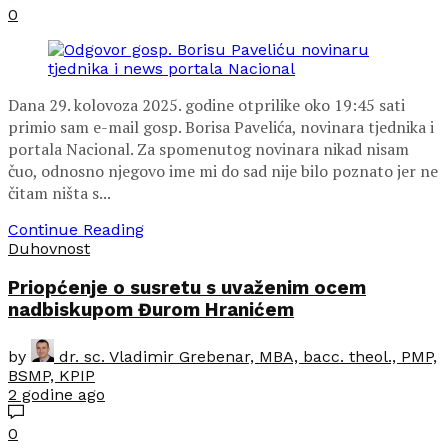
0
Dana 29. kolovoza 2025. godine otprilike oko 19:45 sati
primio sam e-mail gosp. Borisa Pavelića, novinara tjednika i
portala Nacional. Za spomenutog novinara nikad nisam
čuo, odnosno njegovo ime mi do sad nije bilo poznato jer ne
čitam ništa s...
Continue Reading
Duhovnost
Priopćenje o susretu s uvaženim ocem
nadbiskupom Đurom Hranićem
by
dr. sc. Vladimir Grebenar, MBA, bacc. theol., PMP,
BSMP, KPIP
2 godine ago
0