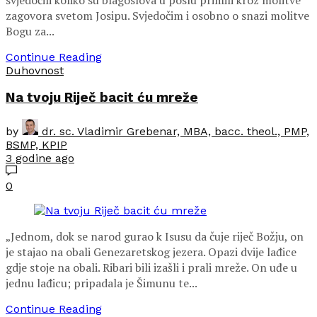
zagovora svetom Josipu. Svjedočim i osobno o snazi molitve
Bogu za...
Continue Reading
Duhovnost
Na tvoju Riječ bacit ću mreže
by
dr. sc. Vladimir Grebenar, MBA, bacc. theol., PMP,
BSMP, KPIP
3 godine ago
0
„Jednom, dok se narod gurao k Isusu da čuje riječ Božju, on
je stajao na obali Genezaretskog jezera. Opazi dvije lađice
gdje stoje na obali. Ribari bili izašli i prali mreže. On uđe u
jednu lađicu; pripadala je Šimunu te...
Continue Reading