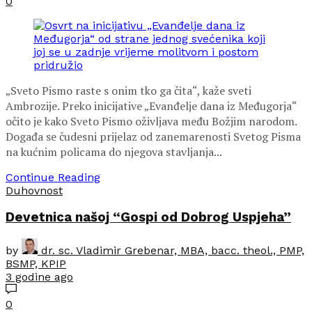
0
„Sveto Pismo raste s onim tko ga čita“, kaže sveti
Ambrozije. Preko inicijative „Evanđelje dana iz Međugorja“
očito je kako Sveto Pismo oživljava među Božjim narodom.
Događa se čudesni prijelaz od zanemarenosti Svetog Pisma
na kućnim policama do njegova stavljanja...
Continue Reading
Duhovnost
Devetnica našoj “Gospi od Dobrog Uspjeha”
by
dr. sc. Vladimir Grebenar, MBA, bacc. theol., PMP,
BSMP, KPIP
3 godine ago
0