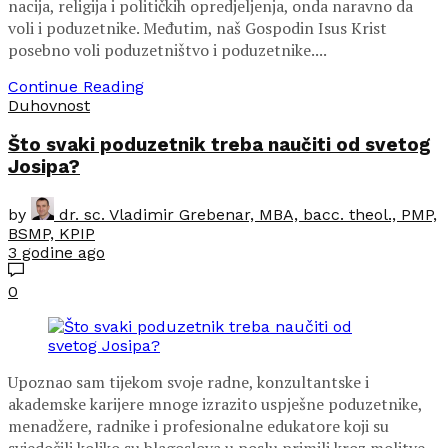
nacija, religija i političkih opredjeljenja, onda naravno da
voli i poduzetnike. Međutim, naš Gospodin Isus Krist
posebno voli poduzetništvo i poduzetnike....
Continue Reading
Duhovnost
Što svaki poduzetnik treba naučiti od svetog
Josipa?
by
dr. sc. Vladimir Grebenar, MBA, bacc. theol., PMP,
BSMP, KPIP
3 godine ago
0
Upoznao sam tijekom svoje radne, konzultantske i
akademske karijere mnoge izrazito uspješne poduzetnike,
menadžere, radnike i profesionalne edukatore koji su
svjedočili koliko su blagoslova u poslu primili kroz molitve