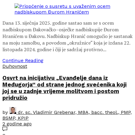
Dana 13. siječnja 2025. godine sastao sam se s ocem
nadbiskupom Đakovačko–osječke nadbiskupije Đurom
Hranićem u Đakovu. Nadbiskup Hranić omogućio je sastanak
na moju zamolbu, a povodom „okružnice“ koja je izdana 22.
listopada 2024. godine i čiji je sadržaj protivno...
Continue Reading
Duhovnost
Osvrt na inicijativu „Evanđelje dana iz
Međugorja“ od strane jednog svećenika koji
joj se u zadnje vrijeme molitvom i postom
pridružio
by
dr. sc. Vladimir Grebenar, MBA, bacc. theol., PMP,
BSMP, KPIP
2 godine ago