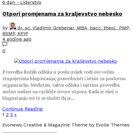
6 dan - Liderstvo
Otpori promjenama za kraljevstvo nebesko
by
dr. sc. Vladimir Grebenar, MBA, bacc. theol., PMP,
BSMP, KPIP
4 godine ago
0
Provedba Božjih odluka u poslu uvijek vodi sve većim
stupnjevima blagostanja, pravednosti i istine za poslovnu
organizaciju. Međutim, takva odluka i njezina provedba
nužno nailazi na različite izvore otpora. Kada je riječ o
blagostanju svi će se složiti da je...
Continue Reading
1
2
3
»
Evonews Creative & Magazine Theme by Evolle Themes