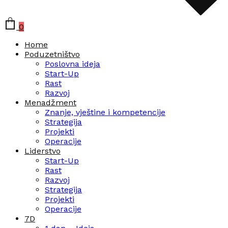
0
Home
Poduzetništvo
Poslovna ideja
Start-Up
Rast
Razvoj
Menadžment
Znanje, vještine i kompetencije
Strategija
Projekti
Operacije
Liderstvo
Start-Up
Rast
Razvoj
Strategija
Projekti
Operacije
7D