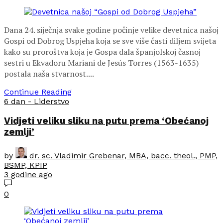
Dana 24. siječnja svake godine počinje velike devetnica našoj
Gospi od Dobrog Uspjeha koja se sve više časti diljem svijeta
kako su proroštva koja je Gospa dala španjolskoj časnoj
sestri u Ekvadoru Mariani de Jesús Torres (1563-1635)
postala naša stvarnost....
Continue Reading
6 dan - Liderstvo
Vidjeti veliku sliku na putu prema ‘Obećanoj
zemlji’
by
dr. sc. Vladimir Grebenar, MBA, bacc. theol., PMP,
BSMP, KPIP
3 godine ago
0