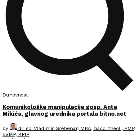
Duhovnost
Komunikološke manipulacije gosp. Ante
Mikića, glavnog urednika portala bitno.net
by
dr. sc. Vladimir Grebenar, MBA, bacc. theol., PMP,
BSMP, KPIP