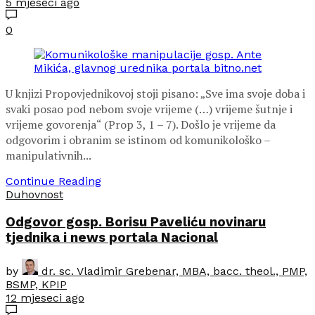
5 mjeseci ago
0
U knjizi Propovjednikovoj stoji pisano: „Sve ima svoje doba i
svaki posao pod nebom svoje vrijeme (…) vrijeme šutnje i
vrijeme govorenja“ (Prop 3, 1 – 7). Došlo je vrijeme da
odgovorim i obranim se istinom od komunikološko –
manipulativnih...
Continue Reading
Duhovnost
Odgovor gosp. Borisu Paveliću novinaru
tjednika i news portala Nacional
by
dr. sc. Vladimir Grebenar, MBA, bacc. theol., PMP,
BSMP, KPIP
12 mjeseci ago