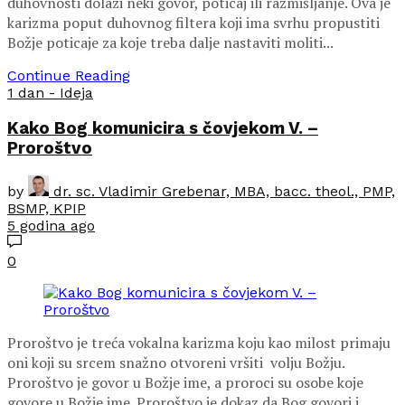
duhovnosti dolazi neki govor, poticaj ili razmišljanje. Ova je
karizma poput duhovnog filtera koji ima svrhu propustiti
Božje poticaje za koje treba dalje nastaviti moliti...
Continue Reading
1 dan - Ideja
Kako Bog komunicira s čovjekom V. –
Proroštvo
by
dr. sc. Vladimir Grebenar, MBA, bacc. theol., PMP,
BSMP, KPIP
5 godina ago
0
Proroštvo je treća vokalna karizma koju kao milost primaju
oni koji su srcem snažno otvoreni vršiti volju Božju.
Proroštvo je govor u Božje ime, a proroci su osobe koje
govore u Božje ime. Proroštvo je dokaz da Bog govori i...