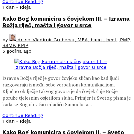
Continue Reading
1 dan - Ideja
Kako Bog komunicira s čovjekom III. – Izravna
Božja riječ, mašta i govor u srce
by
dr. sc. Vladimir Grebenar, MBA, bacc. theol., PMP,
BSMP, KPIP
5 godina ago
Izravna Božja riječ je govor čovjeku sličan kao kad ljudi
razgovaraju između sebe verbalnom komunikacijom.
Ključno obilježje takvog govora je da čovjek čuje Božje
poruke tjelesnim osjetilom sluha. Primjer iz Svetog pisma je
kada se Bog obraćao mladiću Samuelu, a...
Continue Reading
1 dan - Ideja
Kako Bog komunicira s čovjekom II. – Sveto