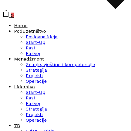
0
Home
Poduzetništvo
Poslovna ideja
Start-Up
Rast
Razvoj
Menadžment
Znanje, vještine i kompetencije
Strategija
Projekti
Operacije
Liderstvo
Start-Up
Rast
Razvoj
Strategija
Projekti
Operacije
7D