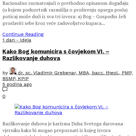
Racionalno razmatrajući o prethodno opisanom događaju
(u kojem poduzetnik razmišlja o proširenju opsega posla)
poticaj može doći iz sva tri izvora: a) Bog – Gospodin želi
proslaviti sebe kroz veće zadovoljstvo kupaca...
Continue Reading
1 dan - Ideja
Kako Bog komunicira s čovjekom VI. –
Razlikovanje duhova
by
dr. sc. Vladimir Grebenar, MBA, bacc. theol., PMP,
BSMP, KPIP
5 godina ago
0
Razlikovanje duhova je karizma Duha Svetoga darovana
vjerniku kako bi mogao prepoznati iz kojeg izvora