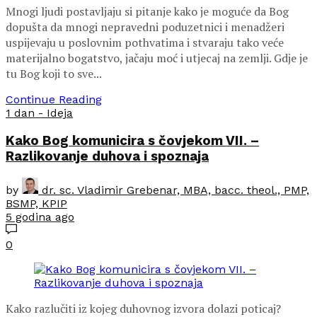
Mnogi ljudi postavljaju si pitanje kako je moguće da Bog
dopušta da mnogi nepravedni poduzetnici i menadžeri
uspijevaju u poslovnim pothvatima i stvaraju tako veće
materijalno bogatstvo, jačaju moć i utjecaj na zemlji. Gdje je
tu Bog koji to sve...
Continue Reading
1 dan - Ideja
Kako Bog komunicira s čovjekom VII. –
Razlikovanje duhova i spoznaja
by
dr. sc. Vladimir Grebenar, MBA, bacc. theol., PMP,
BSMP, KPIP
5 godina ago
0
Kako razlučiti iz kojeg duhovnog izvora dolazi poticaj?