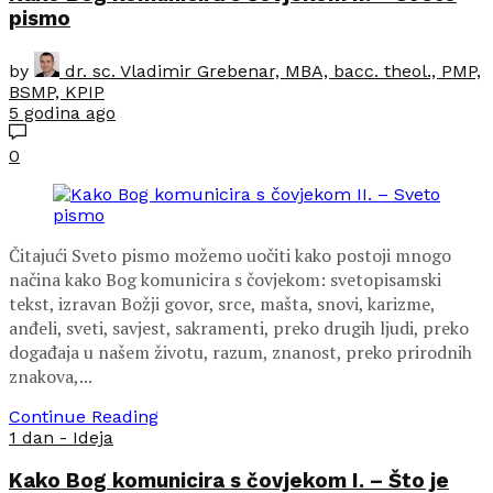
pismo
by
dr. sc. Vladimir Grebenar, MBA, bacc. theol., PMP,
BSMP, KPIP
5 godina ago
0
Čitajući Sveto pismo možemo uočiti kako postoji mnogo
načina kako Bog komunicira s čovjekom: svetopisamski
tekst, izravan Božji govor, srce, mašta, snovi, karizme,
anđeli, sveti, savjest, sakramenti, preko drugih ljudi, preko
događaja u našem životu, razum, znanost, preko prirodnih
znakova,...
Continue Reading
1 dan - Ideja
Kako Bog komunicira s čovjekom I. – Što je