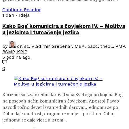
Continue Reading
1 dan - Ideja
Kako Bog komunicira s čovjekom IV. – Molitva
u jezicima i tumačenje jezika
by
dr. sc. Vladimir Grebenar, MBA, bacc. theol., PMP,
BSMP, KPIP
5 godina ago
0
Karizme su izvanredni darovi Duha Svetoga po kojima Bog
na poseban način komunicira s čovjekom. Apostol Pavao
navodi točno devet izvanrednih darova: „Jednomu se po
Duhu daje mudrost, drugomu znanje – po istom Duhu;
jednomu se daje vjera u istom...